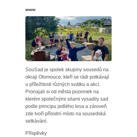
www
SouSad je spolek skupiny sousedů na
okraji Olomouce, kteří se rádi potkávají
u příležitosti různých svátku a akcí.
Pronajali si od města pozemek na
kterém společnými silami vysadily sad
podle principu jedlého lesa a zároveň
zde tvoří přírodní místo na sousedská
setkávání.
Příspěvky