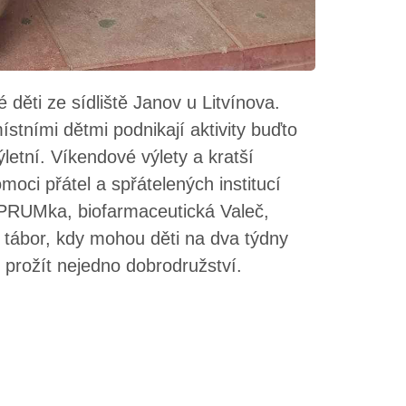
é děti ze sídliště Janov u Litvínova.
stními dětmi podnikají aktivity buďto
letní. Víkendové výlety a kratší
moci přátel a spřátelených institucí
RUMka, biofarmaceutická Valeč,
í tábor, kdy mohou děti na dva týdny
el prožít nejedno dobrodružství.