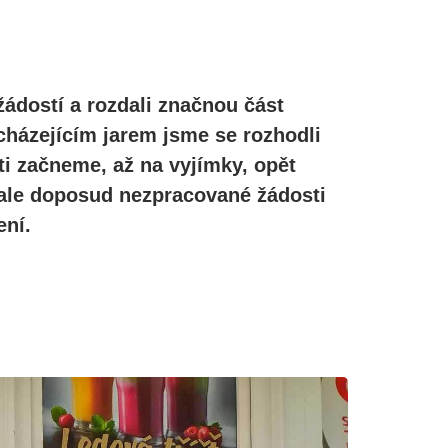
žádostí a rozdali značnou část
cházejícím jarem jsme se rozhodli
ti začneme, až na vyjímky, opět
, ale doposud nezpracované žádosti
ní.