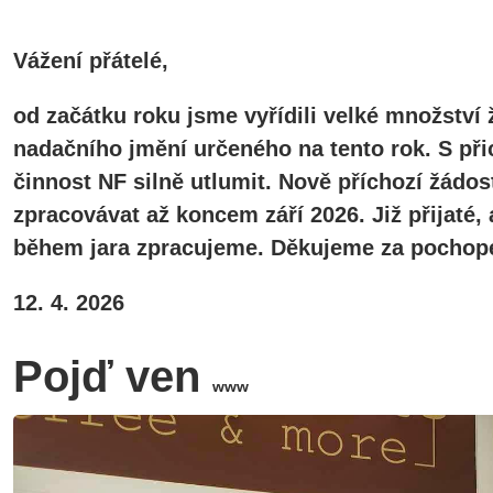
Vážení přátelé,
od začátku roku jsme vyřídili velké množství 
nadačního jmění určeného na tento rok. S při
činnost NF silně utlumit. Nově příchozí žádos
zpracovávat až koncem září 2026. Již přijaté
během jara zpracujeme. Děkujeme za pochope
12. 4. 2026
Pojď ven
www