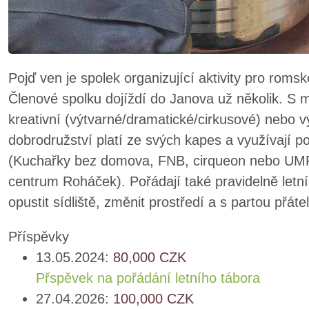
Pojď ven je spolek organizující aktivity pro romsk
Členové spolku dojíždí do Janova už několik. S mí
kreativní (výtvarné/dramatické/cirkusové) nebo vý
dobrodružství platí ze svých kapes a využívají po
(Kuchařky bez domova, FNB, cirqueon nebo UMP
centrum Roháček). Pořádají také pravidelně letn
opustit sídliště, změnit prostředí a s partou přát
Příspěvky
13.05.2024:
80,000
CZK
Přspěvek na pořádání letního tábora
27.04.2026:
100,000
CZK