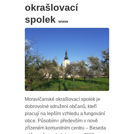
okrašlovací
spolek
www
Moravičanské okrašlovací spolek je
dobrovolné sdružení občanů, kteří
pracují na lepším vzhledu a fungování
obce. Působím= především v nově
zřízeném komunitním centru – Beseda