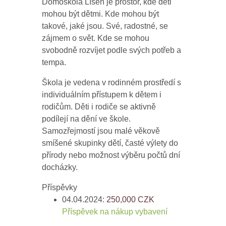
Domoškola Líšeň je prostor, kde děti
mohou být dětmi. Kde mohou být
takové, jaké jsou. Své, radostné, se
zájmem o svět. Kde se mohou
svobodně rozvíjet podle svých potřeb a
tempa.
Škola je vedena v rodinném prostředí s
individuálním přístupem k dětem i
rodičům. Děti i rodiče se aktivně
podílejí na dění ve škole.
Samozřejmostí jsou malé věkově
smíšené skupinky dětí, časté výlety do
přírody nebo možnost výběru počtů dní
docházky.
Příspěvky
04.04.2024:
250,000
CZK
Příspěvek na nákup vybavení