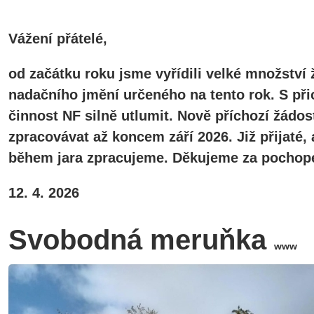
Vážení přátelé,
od začátku roku jsme vyřídili velké množství 
nadačního jmění určeného na tento rok. S při
činnost NF silně utlumit. Nově příchozí žádos
zpracovávat až koncem září 2026. Již přijaté
během jara zpracujeme. Děkujeme za pochope
12. 4. 2026
Svobodná meruňka
www