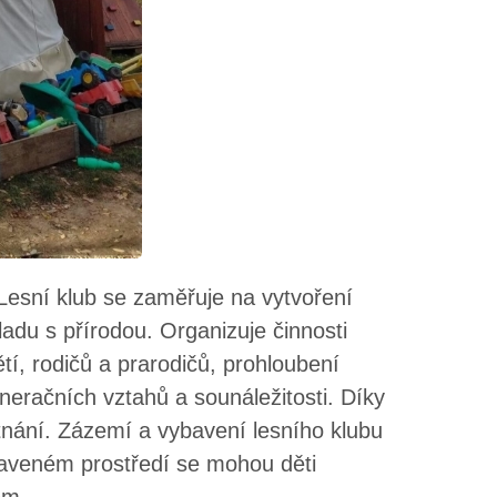
Lesní klub se zaměřuje na vytvoření
ladu s přírodou. Organizuje činnosti
í, rodičů a prarodičů, prohloubení
eračních vztahů a sounáležitosti. Díky
nání. Zázemí a vybavení lesního klubu
raveném prostředí se mohou děti
em.