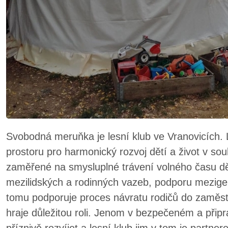
Svobodná meruňka je lesní klub ve Vranovicích. 
prostoru pro harmonický rozvoj dětí a život v sou
zaměřené na smysluplné trávení volného času dět
mezilidských a rodinných vazeb, podporu mezigen
tomu podporuje proces návratu rodičů do zaměst
hraje důležitou roli. Jenom v bezpečeném a přip
příznivě rozvíjet a lesní klub jim v tom je partner