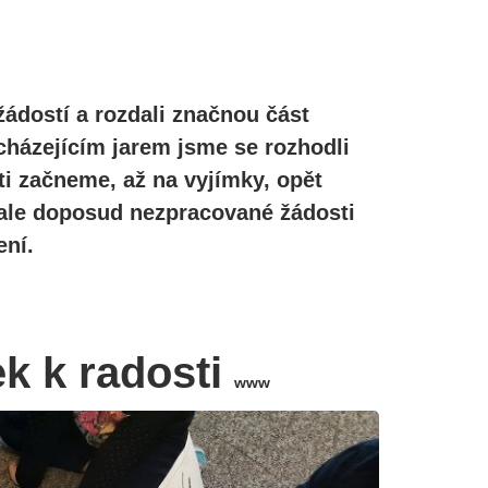
žádostí a rozdali značnou část
cházejícím jarem jsme se rozhodli
ti začneme, až na vyjímky, opět
, ale doposud nezpracované žádosti
ní.
ek k radosti
www