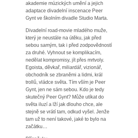
akademie múzických umění a jejich
adaptace divadelní inscenace Peer
Gynt ve školním divadle Studio Marta.
Divadelní road-movie mladého muže,
který je neustále na útěku, jak před
sebou samým, tak i před zodpovědností
za druhé. Vyhnout se komplikacím,
nedělat kompromisy, jít přes mrtvoly.
Egoista, děvkař, miliardář, vizionář,
obchodník se zbraněmi a lidmi, král
trollů, vládce světa. Tím vším je Peer
Gynt, jen ne sám sebou. Kdo je tedy
skutečný Peer Gynt? Může utíkat do
světa iluzí a lží jak dlouho chce, ale
stejně se vrátí tam, odkud vyšel. Jenže
tam už to není takové, jaké to bylo na
začátku…