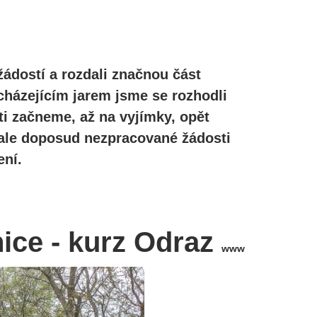
žádostí a rozdali značnou část
cházejícím jarem jsme se rozhodli
ti začneme, až na vyjímky, opět
, ale doposud nezpracované žádosti
ní.
ice - kurz Odraz
www