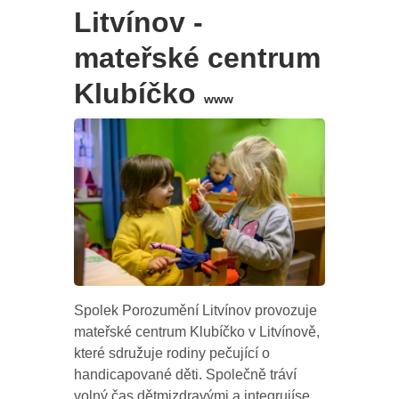
Litvínov -
mateřské centrum
Klubíčko
www
Spolek Porozumění Litvínov provozuje
mateřské centrum Klubíčko v Litvínově,
které sdružuje rodiny pečující o
handicapované děti. Společně tráví
volný čas dětmizdravými a integrujíse