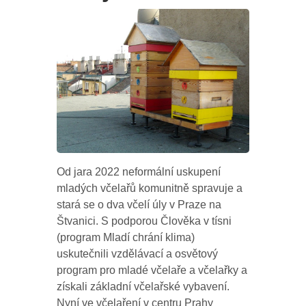
Od jara 2022 neformální uskupení
mladých včelařů komunitně spravuje a
stará se o dva včelí úly v Praze na
Štvanici. S podporou Člověka v tísni
(program Mladí chrání klima)
uskutečnili vzdělávací a osvětový
program pro mladé včelaře a včelařky a
získali základní včelařské vybavení.
Nyní ve včelaření v centru Prahy