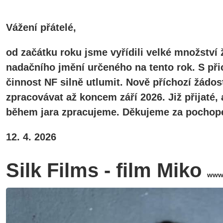
Vážení přátelé,
od začátku roku jsme vyřídili velké množství 
nadačního jmění určeného na tento rok. S při
činnost NF silně utlumit. Nově příchozí žádos
zpracovávat až koncem září 2026. Již přijaté
během jara zpracujeme. Děkujeme za pochope
12. 4. 2026
Silk Films - film Miko
ww