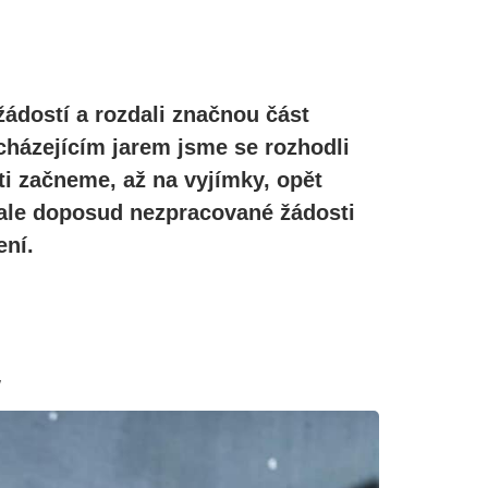
žádostí a rozdali značnou část
cházejícím jarem jsme se rozhodli
ti začneme, až na vyjímky, opět
, ale doposud nezpracované žádosti
ní.
w