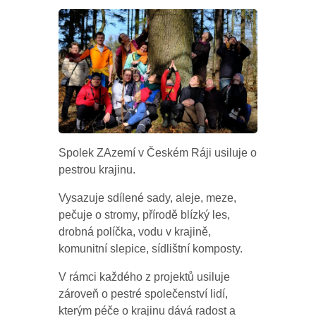
Spolek ZAzemí v Českém Ráji usiluje o
pestrou krajinu.
Vysazuje sdílené sady, aleje, meze,
pečuje o stromy, přírodě blízký les,
drobná políčka, vodu v krajině,
komunitní slepice, sídlištní komposty.
V rámci každého z projektů usiluje
zároveň o pestré společenství lidí,
kterým péče o krajinu dává radost a