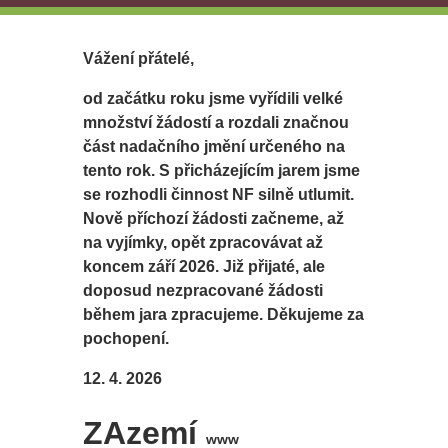
Vážení přátelé,
od začátku roku jsme vyřídili velké
množství žádostí a rozdali značnou
část nadačního jmění určeného na
tento rok. S přicházejícím jarem jsme
se rozhodli činnost NF silně utlumit.
Nově příchozí žádosti začneme, až
na vyjímky, opět zpracovávat až
koncem září 2026. Již přijaté, ale
doposud nezpracované žádosti
během jara zpracujeme. Děkujeme za
pochopení.
12. 4. 2026
ZAzemí
www