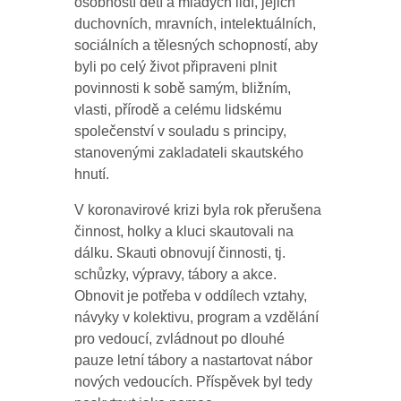
osobností dětí a mladých lidí, jejich
duchovních, mravních, intelektuálních,
sociálních a tělesných schopností, aby
byli po celý život připraveni plnit
povinnosti k sobě samým, bližním,
vlasti, přírodě a celému lidskému
společenství v souladu s principy,
stanovenými zakladateli skautského
hnutí.
V koronavirové krizi byla rok přerušena
činnost, holky a kluci skautovali na
dálku. Skauti obnovují činnosti, tj.
schůzky, výpravy, tábory a akce.
Obnovit je potřeba v oddílech vztahy,
návyky v kolektivu, program a vzdělání
pro vedoucí, zvládnout po dlouhé
pauze letní tábory a nastartovat nábor
nových vedoucích. Příspěvek byl tedy