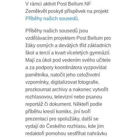
V rámci aktivit Post Bellum NF
Zeměkvět poskytl příspěvek na projekt
Příběhy našich sousedů
.
Příběhy našich sousedů jsou
vzdělávacím projektem Post Bellum pro
žáky osmých a devátých tříd základních
škol a tercií a kvart víceletých gymnázií.
Mají za úkol pod vedením svého učitele
a za podpory koordinátora vyzpovídat
pamětníka, natočit jeho celoživotní
vzpomínky, digitalizovat fotografie,
prozkoumat archivy a nakonec vytvořit
rozhlasovou, televizní nebo psanou
reportáž či dokument. Někteří podle
příběhu kreslí komiks, jiní tvoří
prezentaci pro spolužáky, další se
vydají do Českého rozhlasu, kde jim
redaktoři pomohou sestříhat nahrávku