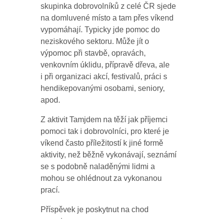
skupinka dobrovolníků z celé ČR sjede
na domluvené místo a tam přes víkend
vypomáhají. Typicky jde pomoc do
neziskového sektoru. Může jít o
výpomoc při stavbě, opravách,
venkovním úklidu, přípravě dřeva, ale
i při organizaci akcí, festivalů, práci s
hendikepovanými osobami, seniory,
apod.
Z aktivit Tamjdem na těží jak příjemci
pomoci tak i dobrovolníci, pro které je
víkend často příležitostí k jiné formě
aktivity, než běžně vykonávají, seznámí
se s podobně naladěnými lidmi a
mohou se ohlédnout za vykonanou
prací.
Příspěvek je poskytnut na chod