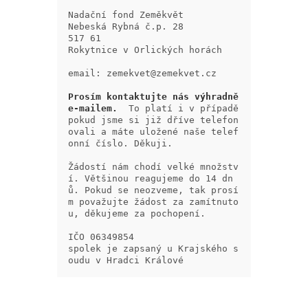
Nadační fond Zeměkvět

Nebeská Rybná č.p. 28

517 61

Rokytnice v Orlických horách

email: 
zemekvet@zemekvet.cz

Prosím kontaktujte nás výhradně 
e-mailem. 
 To platí i v případě 
pokud jsme si již dříve telefon
ovali a máte uložené naše telef
onní číslo. Děkuji.

Žádostí nám chodí velké množstv
í. Většinou reagujeme do 14 dn
ů. Pokud se neozveme, tak prosí
m považujte žádost za zamítnuto
u, děkujeme za pochopení.

IČO 06349854

spolek je zapsaný u Krajského s