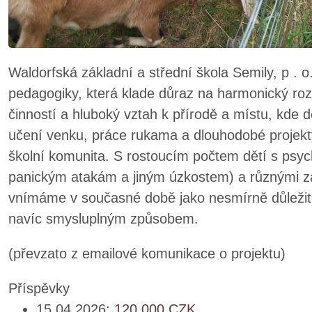
Waldorfská základní a střední škola Semily, p . o
pedagogiky, která klade důraz na harmonický rozv
činností a hluboký vztah k přírodě a místu, kde dě
učení venku, práce rukama a dlouhodobé projekty
školní komunita. S rostoucím počtem dětí s psyc
panickým atakám a jiným úzkostem) a různými zá
vnímáme v současné době jako nesmírně důležité, 
navíc smysluplným způsobem.
(převzato z emailové komunikace o projektu)
Příspěvky
15.04.2026:
120,000
CZK