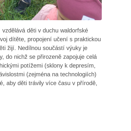
. vzdělává děti v duchu waldorfské
oj dítěte, propojení učení s praktickou
ti žijí. Nedílnou součástí výuky je
, do nichž se přirozeně zapojuje celá
hickými potížemi (sklony k depresím,
vislostmi (zejména na technologiích)
aby děti trávily více času v přírodě,