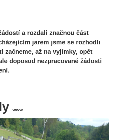
žádostí a rozdali značnou část
cházejícím jarem jsme se rozhodli
ti začneme, až na vyjímky, opět
, ale doposud nezpracované žádosti
ní.
ly
www