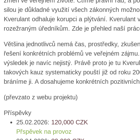
změn ve veřejném životě. Ctíme právní řád, a p
silou je důkladné využití všech zákonných možnos
Kverulant odhaluje korupci a plýtvání. Kverulant 
rozežraným úředníkům. Zde je přehled naší prác
Většina jednotlivců nemá čas, prostředky, zkušen
řešení konkrétních problémů ve veřejném zájmu. 
výsledek je navíc nejistý. Právě proto je tu Kver
takových kauz systematicky pouští již od roku 20
bráníme ji. A dosahujeme konkrétních pozitivníc
(převzato z webu projektu)
Příspěvky
25.02.2026:
120,000
CZK
Přspěvek na provoz