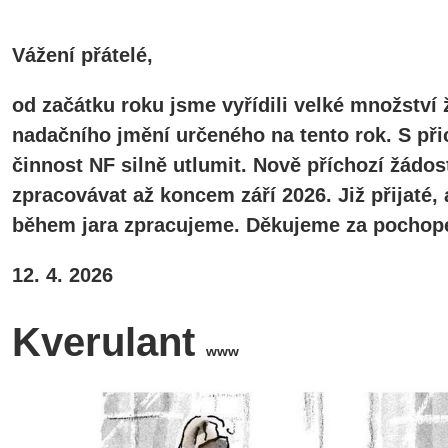
Vážení přátelé,
od začátku roku jsme vyřídili velké množství 
nadačního jmění určeného na tento rok. S při
činnost NF silně utlumit. Nově příchozí žádos
zpracovávat až koncem září 2026. Již přijaté
během jara zpracujeme. Děkujeme za pochope
12. 4. 2026
Kverulant
www