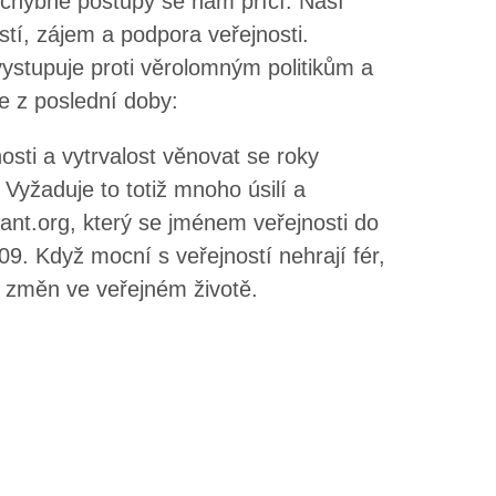
ochybné postupy se nám příčí. Naší
tí, zájem a podpora veřejnosti.
vystupuje proti věrolomným politikům a
e z poslední doby:
osti a vytrvalost věnovat se roky
Vyžaduje to totiž mnoho úsilí a
ulant.org, který se jménem veřejnosti do
09. Když mocní s veřejností nehrají fér,
h změn ve veřejném životě.