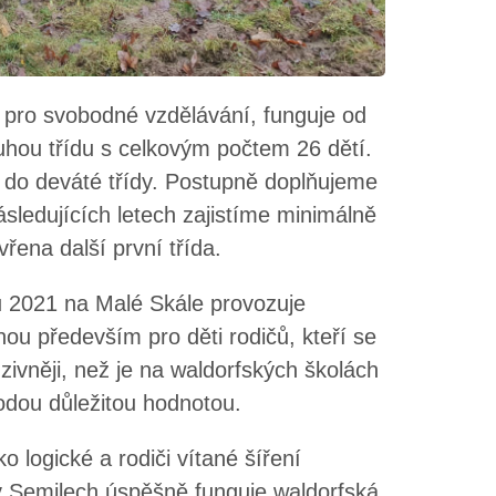
ku pro svobodné vzdělávání, funguje od
uhou třídu s celkovým počtem 26 dětí.
í do deváté třídy. Postupně doplňujeme
ásledujících letech zajistíme minimálně
řena další první třída.
u 2021 na Malé Skále provozuje
ou především pro děti rodičů, kteří se
nzivněji, než je na waldorfských školách
rodou důležitou hodnotou.
 logické a rodiči vítané šíření
v Semilech úspěšně funguje waldorfská