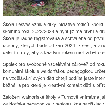
Škola Lesves vznikla díky iniciativě rodičů Spol
školního roku 2022/2023 a nyní již má první a dr
Škola je řádně registrovaná a schválená od prvn
učebny, kterých bude od září 2024 již šest, a v n
další tři třídy, aby s každým rokem mohla být otev
Spolek pro svobodné vzdělávání zároveň od rok
komunitní školu s waldorfskou pedagogikou určen
na vzdělávání svých dětí chtějí podílet ještě inte
běžné, a pro které je kreativní kontakt dětí s pří
Založení waldorfské školy v Turnově vnímáme jako
waldorfské pedagogiky v regionu, kde například 