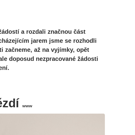
žádostí a rozdali značnou část
cházejícím jarem jsme se rozhodli
ti začneme, až na vyjímky, opět
, ale doposud nezpracované žádosti
ní.
ězdí
www