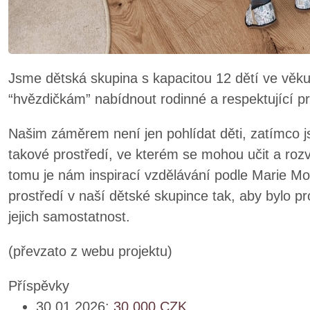
Jsme dětská skupina s kapacitou 12 dětí ve věku
“hvězdičkám” nabídnout rodinné a respektující pr
Našim záměrem není jen pohlídat děti, zatímco js
takové prostředí, ve kterém se mohou učit a rozví
tomu je nám inspirací vzdělávání podle Marie Mon
prostředí v naší dětské skupince tak, aby bylo p
jejich samostatnost.
(převzato z webu projektu)
Příspěvky
30.01.2026:
30,000
CZK