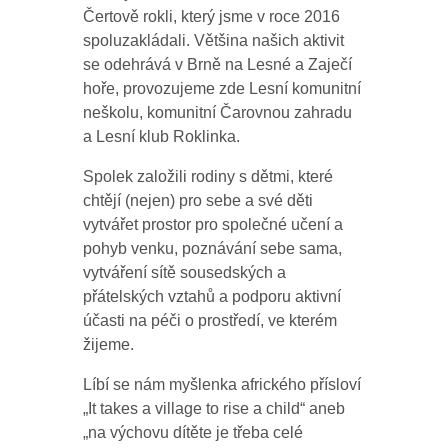
Čertově rokli, který jsme v roce 2016
spoluzakládali. Většina našich aktivit
se odehrává v Brně na Lesné a Zaječí
hoře, provozujeme zde Lesní komunitní
neškolu, komunitní Čarovnou zahradu
a Lesní klub Roklinka.
Spolek založili rodiny s dětmi, které
chtějí (nejen) pro sebe a své děti
vytvářet prostor pro společné učení a
pohyb venku, poznávání sebe sama,
vytváření sítě sousedských a
přátelských vztahů a podporu aktivní
účasti na péči o prostředí, ve kterém
žijeme.
Líbí se nám myšlenka afrického přísloví
„It takes a village to rise a child“ aneb
„na výchovu dítěte je třeba celé