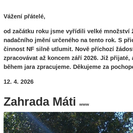
Vážení přátelé,
od začátku roku jsme vyřídili velké množství 
nadačního jmění určeného na tento rok. S při
činnost NF silně utlumit. Nově příchozí žádos
zpracovávat až koncem září 2026. Již přijaté
během jara zpracujeme. Děkujeme za pochope
12. 4. 2026
Zahrada Máti
www