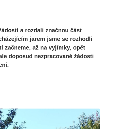
žádostí a rozdali značnou část
cházejícím jarem jsme se rozhodli
ti začneme, až na vyjímky, opět
, ale doposud nezpracované žádosti
ní.