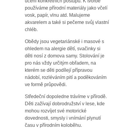
učení konkrétních postupů. K tvorbě
používáme přírodní materiály jako včelí
vosk, papír, vlnu atd. Malujeme
akvarelem a také si pečeme svůj vlastní
chléb.
Obědy jsou vegetariánské i masové s
ohledem na alergie dětí, svačinky si
děti nosí z domova samy. Stolování je
pro nás vždy určitým obřadem, na
kterém se děti podílejí přípravou
nádobí, rozléváním pití a poděkováním
ve formě průpovědi.
Středeční dopoledne trávíme v přírodě.
Děti zažívají dobrodružství v lese, kde
mohou rozvíjet své motorické
dovednosti, smysly i vnímání plynutí
času v přírodním koloběhu.