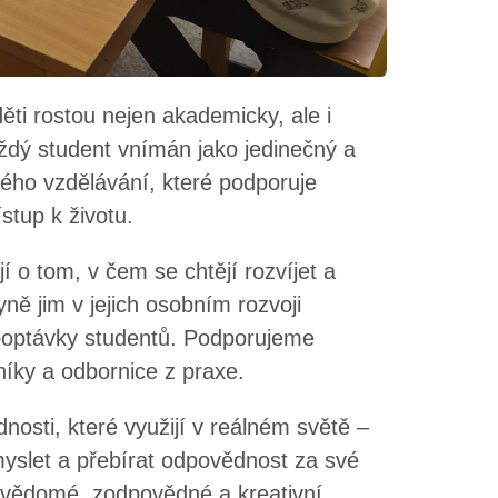
děti rostou nejen akademicky, ale i
aždý student vnímán jako jedinečný a
ého vzdělávání, které podporuje
stup k životu.
 o tom, v čem se chtějí rozvíjet a
ě jim v jejich osobním rozvoji
 poptávky studentů. Podporujeme
níky a odbornice z praxe.
dnosti, které využijí v reálném světě –
myslet a přebírat odpovědnost za své
evědomé, zodpovědné a kreativní