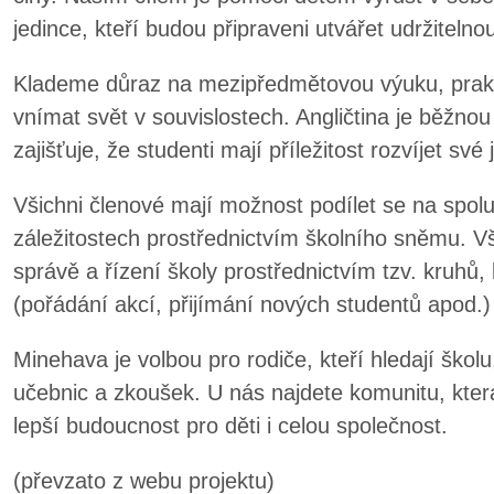
jedince, kteří budou připraveni utvářet udržitelno
Klademe důraz na mezipředmětovou výuku, praktic
vnímat svět v souvislostech. Angličtina je běžnou
zajišťuje, že studenti mají příležitost rozvíjet sv
Všichni členové mají možnost podílet se na spol
záležitostech prostřednictvím školního sněmu. V
správě a řízení školy prostřednictvím tzv. kruhů, 
(pořádání akcí, přijímání nových studentů apod.)
Minehava je volbou pro rodiče, kteří hledají školu
učebnic a zkoušek. U nás najdete komunitu, která 
lepší budoucnost pro děti i celou společnost.
(převzato z webu projektu)