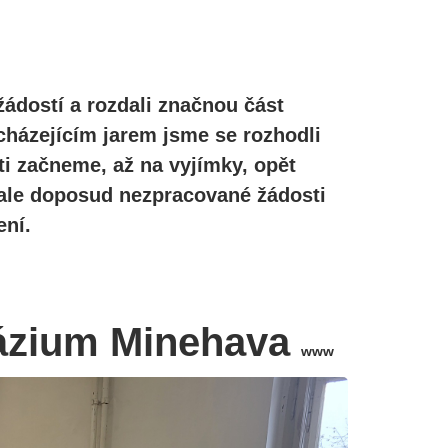
žádostí a rozdali značnou část
cházejícím jarem jsme se rozhodli
ti začneme, až na vyjímky, opět
, ale doposud nezpracované žádosti
ní.
názium Minehava
www