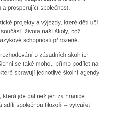
u a prosperující společnost.
ké projekty a výjezdy, které děti učí
 součástí života naší školy, což
é jazykové schopnosti přirozeně.
urozhodování o zásadních školních
šichni se také mohou přímo podílet na
které spravují jednotlivé školní agendy
, která jde dál než jen za hranice
sdílí společnou filozofii – vytvářet