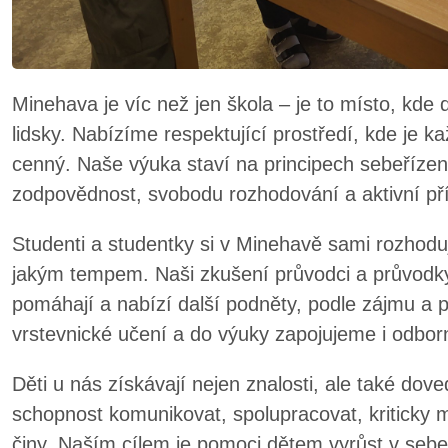
Minehava je víc než jen škola – je to místo, kde 
lidsky. Nabízíme respektující prostředí, kde je k
cenný. Naše výuka staví na principech sebeřízen
zodpovědnost, svobodu rozhodování a aktivní pří
Studenti a studentky si v Minehavě sami rozhodují
jakým tempem. Naši zkušení průvodci a průvodkyn
pomáhají a nabízí další podněty, podle zájmu a
vrstevnické učení a do výuky zapojujeme i odbor
Děti u nás získávají nejen znalosti, ale také dove
schopnost komunikovat, spolupracovat, kriticky 
činy. Naším cílem je pomoci dětem vyrůst v seb