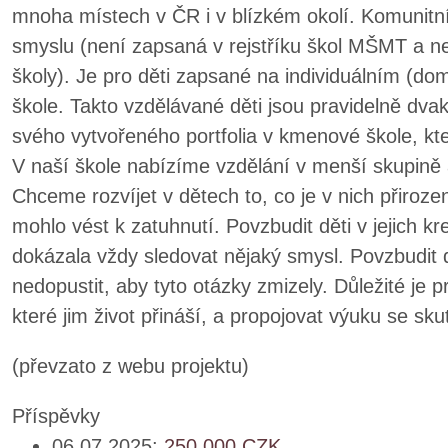
mnoha místech v ČR i v blízkém okolí. Komunitní
smyslu (není zapsaná v rejstříku škol MŠMT a 
školy). Je pro děti zapsané na individuálním (d
škole. Takto vzdělávané děti jsou pravidelně dv
svého vytvořeného portfolia v kmenové škole, kt
V naší škole nabízíme vzdělání v menší skupině 
Chceme rozvíjet v dětech to, co je v nich přirozen
mohlo vést k zatuhnutí. Povzbudit děti v jejich kre
dokázala vždy sledovat nějaký smysl. Povzbudit dě
nedopustit, aby tyto otázky zmizely. Důležité je 
které jim život přináší, a propojovat výuku se s
(převzato z webu projektu)
Příspěvky
06.07.2025:
250,000
CZK