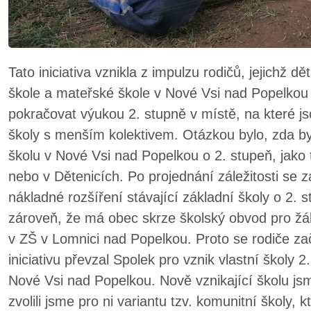
Tato iniciativa vznikla z impulzu rodičů, jejichž dě
škole a mateřské škole v Nové Vsi nad Popelkou a k
pokračovat výukou 2. stupně v místě, na které j
školy s menším kolektivem. Otázkou bylo, zda by 
školu v Nové Vsi nad Popelkou o 2. stupeň, jako to
nebo v Dětenicích. Po projednání záležitosti se 
nákladné rozšíření stávající základní školy o 2. 
zároveň, že má obec skrze školský obvod pro žá
v ZŠ v Lomnici nad Popelkou. Proto se rodiče zača
iniciativu převzal Spolek pro vznik vlastní školy 
Nové Vsi nad Popelkou. Nově vznikající školu js
zvolili jsme pro ni variantu tzv. komunitní školy,