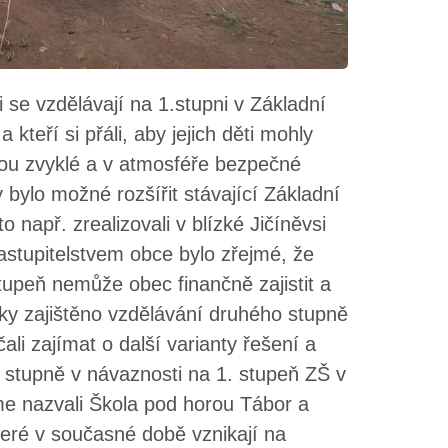
ti se vzdělávají na 1.stupni v Základní
teří si přáli, aby jejich děti mohly
sou zvyklé a v atmosféře bezpečné
bylo možné rozšířit stávající Základní
 např. zrealizovali v blízké Jičíněvsi
zastupitelstvem obce bylo zřejmé, že
stupeň nemůže obec finančně zajistit a
ky zajištěno vzdělávání druhého stupně
li zajímat o další varianty řešení a
2. stupně v návaznosti na 1. stupeň ZŠ v
me nazvali Škola pod horou Tábor a
 které v současné době vznikají na