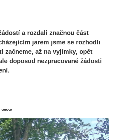
žádostí a rozdali značnou část
cházejícím jarem jsme se rozhodli
ti začneme, až na vyjímky, opět
, ale doposud nezpracované žádosti
ní.
r
www