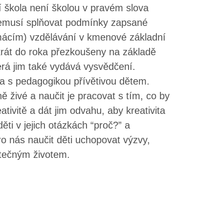
 škola není školou v pravém slova
nemusí splňovat podmínky zapsané
omácím) vzdělávání v kmenové základní
akrát do roka přezkoušeny na základě
erá jim také vydává vysvědčení.
a s pedagogikou přívětivou dětem.
ě živé a naučit je pracovat s tím, co by
ativitě a dát jim odvahu, aby kreativita
ti v jejich otázkách “proč?” a
pro nás naučit děti uchopovat výzvy,
kutečným životem.