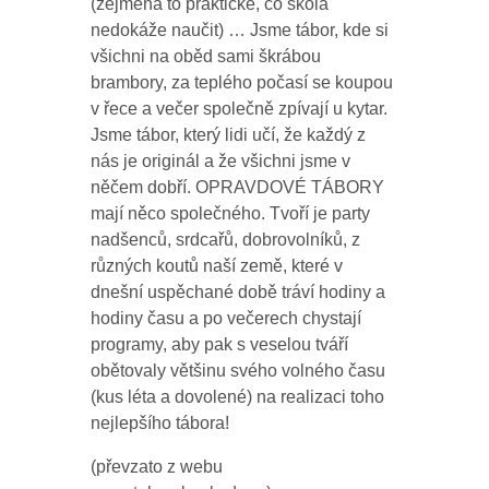
(zejména to praktické, co škola
nedokáže naučit) … Jsme tábor, kde si
všichni na oběd sami škrábou
brambory, za teplého počasí se koupou
v řece a večer společně zpívají u kytar.
Jsme tábor, který lidi učí, že každý z
nás je originál a že všichni jsme v
něčem dobří. OPRAVDOVÉ TÁBORY
mají něco společného. Tvoří je party
nadšenců, srdcařů, dobrovolníků, z
různých koutů naší země, které v
dnešní uspěchané době tráví hodiny a
hodiny času a po večerech chystají
programy, aby pak s veselou tváří
obětovaly většinu svého volného času
(kus léta a dovolené) na realizaci toho
nejlepšího tábora!
(převzato z webu