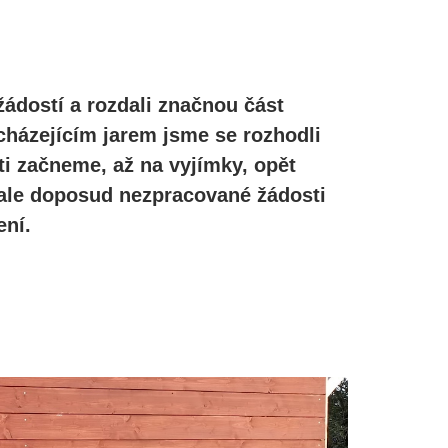
žádostí a rozdali značnou část
cházejícím jarem jsme se rozhodli
ti začneme, až na vyjímky, opět
, ale doposud nezpracované žádosti
ní.