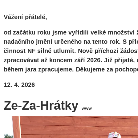
Vážení přátelé,
od začátku roku jsme vyřídili velké množství 
nadačního jmění určeného na tento rok. S při
činnost NF silně utlumit. Nově příchozí žádos
zpracovávat až koncem září 2026. Již přijaté
během jara zpracujeme. Děkujeme za pochope
12. 4. 2026
Ze-Za-Hrátky
www