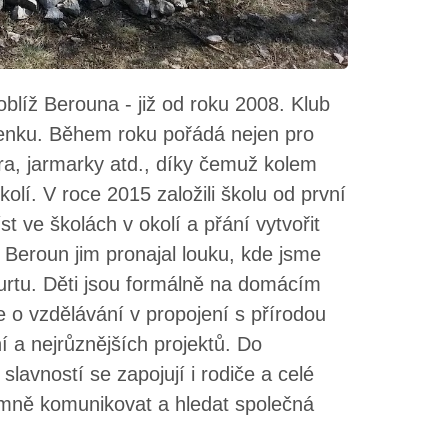
oblíž Berouna - již od roku 2008. Klub
 venku. Během roku pořádá nejen pro
ara, jarmarky atd., díky čemuž kolem
olí. V roce 2015 založili školu od první
 ve školách v okolí a přání vytvořit
 Beroun jim pronajal louku, kde jsme
jurtu. Děti jsou formálně na domácím
e o vzdělávání v propojení s přírodou
í a nejrůznějších projektů. Do
slavností se zapojují i rodiče a celé
jemně komunikovat a hledat společná