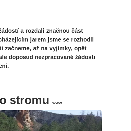
žádostí a rozdali značnou část
cházejícím jarem jsme se rozhodli
ti začneme, až na vyjímky, opět
, ale doposud nezpracované žádosti
ní.
ho stromu
www