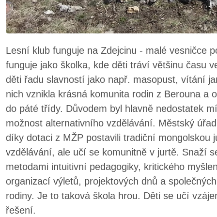
Lesní klub funguje na Zdejcinu - malé vesničce p
funguje jako školka, kde děti tráví většinu času
děti řadu slavností jako např. masopust, vítání j
nich vznikla krásná komunita rodin z Berouna a ok
do páté třídy. Důvodem byl hlavně nedostatek míst
možnost alternativního vzdělávání. Městský úřad
díky dotaci z MŽP postavili tradiční mongolskou 
vzdělávání, ale učí se komunitně v jurtě. Snaží s
metodami intuitivní pedagogiky, kritického myšlen
organizací výletů, projektových dnů a společných 
rodiny. Je to taková škola hrou. Děti se učí vzá
řešení.