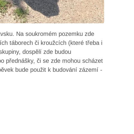
clavsku. Na soukromém pozemku zde
ích táborech či kroužcích (které třeba i
 skupiny, dospělí zde budou
bo přednášky, či se zde mohou scházet
spěvek bude použit k budování zázemí -