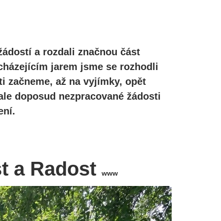
žádostí a rozdali značnou část
cházejícím jarem jsme se rozhodli
ti začneme, až na vyjímky, opět
, ale doposud nezpracované žádosti
ní.
st a Radost
www