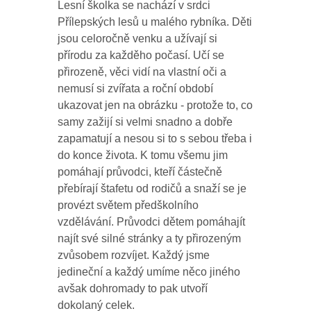
Lesní školka se nachází v srdci
Přílepských lesů u malého rybníka. Děti
jsou celoročně venku a užívají si
přírodu za každěho počasí. Učí se
přirozeně, věci vidí na vlastní oči a
nemusí si zvířata a roční období
ukazovat jen na obrázku - protože to, co
samy zažijí si velmi snadno a dobře
zapamatují a nesou si to s sebou třeba i
do konce života. K tomu všemu jim
pomáhají průvodci, kteří částečně
přebírají štafetu od rodičů a snaží se je
provézt světem předškolního
vzdělávání. Průvodci dětem pomáhajít
najít své silné stránky a ty přirozeným
zvůsobem rozvíjet. Každý jsme
jedineční a každý umíme něco jiného
avšak dohromady to pak utvoří
dokolaný celek.