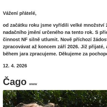
Vážení přátelé,
od začátku roku jsme vyřídili velké množství 
nadačního jmění určeného na tento rok. S při
činnost NF silně utlumit. Nově příchozí žádos
zpracovávat až koncem září 2026. Již přijaté
během jara zpracujeme. Děkujeme za pochope
12. 4. 2026
Čago
www