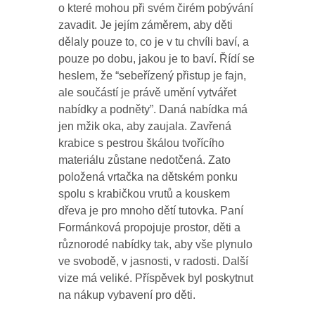
o které mohou při svém čirém pobývání
zavadit. Je jejím záměrem, aby děti
dělaly pouze to, co je v tu chvíli baví, a
pouze po dobu, jakou je to baví. Řídí se
heslem, že “sebeřízený přistup je fajn,
ale součástí je právě umění vytvářet
nabídky a podněty”. Daná nabídka má
jen mžik oka, aby zaujala. Zavřená
krabice s pestrou škálou tvořícího
materiálu zůstane nedotčená. Zato
položená vrtačka na dětském ponku
spolu s krabičkou vrutů a kouskem
dřeva je pro mnoho dětí tutovka. Paní
Formánková propojuje prostor, děti a
různorodé nabídky tak, aby vše plynulo
ve svobodě, v jasnosti, v radosti. Další
vize má veliké. Příspěvek byl poskytnut
na nákup vybavení pro děti.