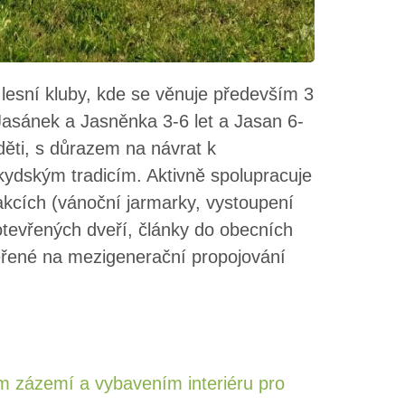
lesní kluby, kde se věnuje především 3
Jasánek a Jasněnka 3-6 let a Jasan 6-
děti, s důrazem na návrat k
kydským tradicím. Aktivně spolupracuje
akcích (vánoční jarmarky, vystoupení
 otevřených dveří, články do obecních
měřené na mezigenerační propojování
m zázemí a vybavením interiéru pro