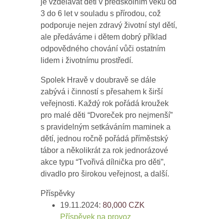
je vzdělávat děti v předškolním věku od
3 do 6 let v souladu s přírodou, což
podporuje nejen zdravý životní styl dětí,
ale předáváme i dětem dobrý příklad
odpovědného chování vůči ostatním
lidem i životnímu prostředí.
Spolek Hravě v doubravě se dále
zabývá i činností s přesahem k širší
veřejnosti. Každý rok pořádá kroužek
pro malé děti “Dvoreček pro nejmenší”
s pravidelným setkáváním maminek a
dětí, jednou ročně pořádá příměstský
tábor a několikrát za rok jednorázové
akce typu “Tvořivá dílnička pro děti”,
divadlo pro širokou veřejnost, a další.
Příspěvky
19.11.2024:
80,000
CZK
Příspěvek na provoz