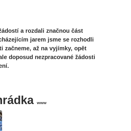
žádostí a rozdali značnou část
cházejícím jarem jsme se rozhodli
ti začneme, až na vyjímky, opět
, ale doposud nezpracované žádosti
ní.
hrádka
www