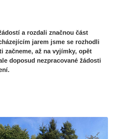
žádostí a rozdali značnou část
cházejícím jarem jsme se rozhodli
ti začneme, až na vyjímky, opět
, ale doposud nezpracované žádosti
ní.