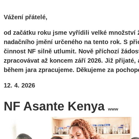
Vážení přátelé,
od začátku roku jsme vyřídili velké množství 
nadačního jmění určeného na tento rok. S při
činnost NF silně utlumit. Nově příchozí žádos
zpracovávat až koncem září 2026. Již přijaté
během jara zpracujeme. Děkujeme za pochope
12. 4. 2026
NF Asante Kenya
www