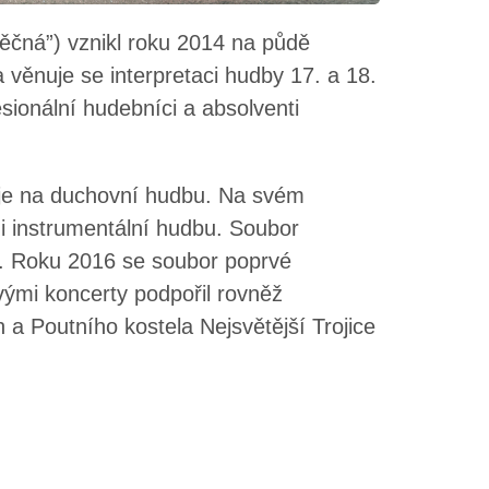
ěčná”) vznikl roku 2014 na půdě
a věnuje se interpretaci hudby 17. a 18.
esionální hudebníci a absolventi
uje na duchovní hudbu. Na svém
 i instrumentální hudbu. Soubor
h. Roku 2016 se soubor poprvé
vými koncerty podpořil rovněž
 a Poutního kostela Nejsvětější Trojice