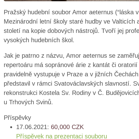
Pražský hudební soubor Amor aeternus (“láska v
Mezinárodní letní školy staré hudby ve Valticích 
století na kopie dobových nástrojů. Tvoří jej prof
vysokých hudebních škol.
Jak je patrno z názvu, Amor aeternus se zaměř
repertoáru má sopránové árie z kantát či oratorií
pravidelně vystupuje v Praze a v jižních Čechác
představil v rámci Svatováclavských slavností. S
rekonstrukci Kostela Sv. Rodiny v Č. Budějovicích
u Trhových Svinů.
Příspěvky
17.06.2021:
60,000
CZK
Příspěvek na prezentaci souboru