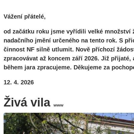
Vážení přátelé,
od začátku roku jsme vyřídili velké množství 
nadačního jmění určeného na tento rok. S při
činnost NF silně utlumit. Nově příchozí žádos
zpracovávat až koncem září 2026. Již přijaté
během jara zpracujeme. Děkujeme za pochope
12. 4. 2026
Živá vila
www