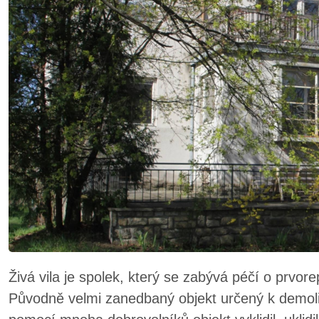
Živá vila je spolek, který se zabývá péčí o prvore
Původně velmi zanedbaný objekt určený k demolic