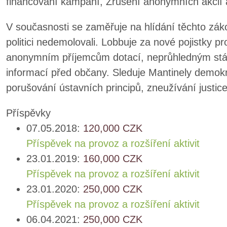
financování kampaní, Zrušení anonymních akcií 
V současnosti se zaměřuje na hlídání těchto záko
politici nedemolovali. Lobbuje za nové pojistky 
anonymním příjemcům dotací, neprůhledným stá
informací před občany. Sleduje Mantinely demokr
porušování ústavních principů, zneužívání justic
Příspěvky
07.05.2018:
120,000
CZK
Příspěvek na provoz a rozšíření aktivit
23.01.2019:
160,000
CZK
Příspěvek na provoz a rozšíření aktivit
23.01.2020:
250,000
CZK
Příspěvek na provoz a rozšíření aktivit
06.04.2021:
250,000
CZK