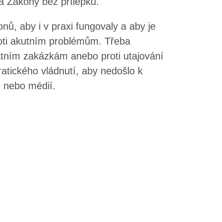
a Zákony bez přílepků.
nů, aby i v praxi fungovaly a aby je
proti akutním problémům. Třeba
tním zakázkám anebo proti utajování
atického vládnutí, aby nedošlo k
e nebo médií.