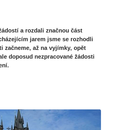
žádostí a rozdali značnou část
cházejícím jarem jsme se rozhodli
ti začneme, až na vyjímky, opět
, ale doposud nezpracované žádosti
ní.