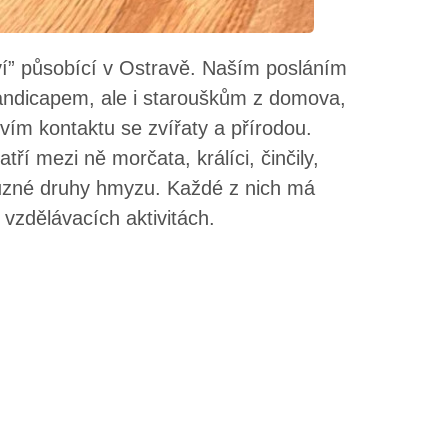
aví” působící v Ostravě. Naším posláním
handicapem, ale i starouškům z domova,
tvím kontaktu se zvířaty a přírodou.
ří mezi ně morčata, králíci, činčily,
různé druhy hmyzu. Každé z nich má
 vzdělávacích aktivitách.