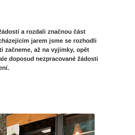
žádostí a rozdali značnou část
cházejícím jarem jsme se rozhodli
ti začneme, až na vyjímky, opět
, ale doposud nezpracované žádosti
ní.