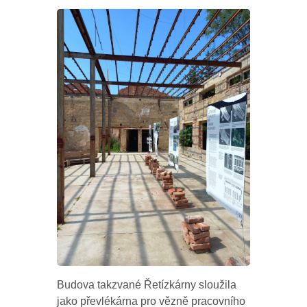
Budova takzvané Řetízkárny sloužila
jako převlékárna pro vězně pracovního