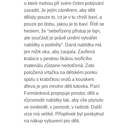
o které mohou při svém čirém pobývání
zavadit. Je jejím záměrem, aby děti
dělaly pouze to, co je v tu chvíli baví, a
pouze po dobu, jakou je to baví. Řídí se
heslem, že “sebeřízený přistup je fajn,
ale součástí je právě umění vytvářet
nabídky a podněty”. Daná nabídka má
jen mžik oka, aby zaujala. Zavřená
krabice s pestrou škálou tvořícího
materiálu zůstane nedotčená. Zato
položená vrtačka na dětském ponku
spolu s krabičkou vrutů a kouskem
dřeva je pro mnoho dětí tutovka. Paní
Formánková propojuje prostor, děti a
různorodé nabídky tak, aby vše plynulo
ve svobodě, v jasnosti, v radosti. Další
vize má veliké. Příspěvek byl poskytnut
na nákup vybavení pro děti.