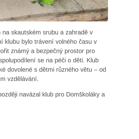
n na skautském srubu a zahradě v
ní klubu bylo trávení volného času v
tvořit známý a bezpečný prostor pro
polupodílení se na péči o děti. Klub
ké dovolené s dětmi různého větu – od
ním vzdělávání.
později navázal klub pro Domškoláky a