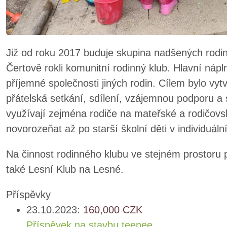
Již od roku 2017 buduje skupina nadšených rodi
Čertově rokli komunitní rodinný klub. Hlavní nápl
příjemné společnosti jiných rodin. Cílem bylo vy
přátelská setkání, sdílení, vzájemnou podporu a s
využívají zejména rodiče na mateřské a rodičovs
novorozeňat až po starší školní děti v individuál
Na činnost rodinného klubu ve stejném prostoru 
také Lesní Klub na Lesné.
Příspěvky
23.10.2023:
160,000
CZK
Příspěvek na stavbu teepee