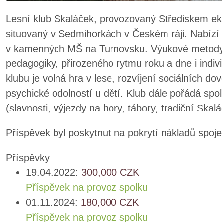
Lesní klub Skaláček, provozovaný Střediskem eko
situovaný v Sedmihorkách v Českém ráji. Nabízí 
v kamenných MŠ na Turnovsku. Výukové metody vy
pedagogiky, přirozeného rytmu roku a dne i indivi
klubu je volná hra v lese, rozvíjení sociálních dove
psychické odolností u dětí. Klub dále pořádá spol
(slavnosti, výjezdy na hory, tábory, tradiční Skalá
Příspěvek byl poskytnut na pokrytí nákladů spoj
Příspěvky
19.04.2022:
300,000
CZK
Příspěvek na provoz spolku
01.11.2024:
180,000
CZK
Příspěvek na provoz spolku