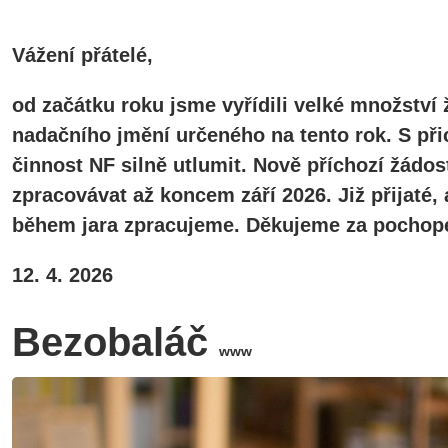
Vážení přátelé,
od začátku roku jsme vyřídili velké množství 
nadačního jmění určeného na tento rok. S při
činnost NF silně utlumit. Nově příchozí žádos
zpracovávat až koncem září 2026. Již přijaté
během jara zpracujeme. Děkujeme za pochope
12. 4. 2026
Bezobaláč
www