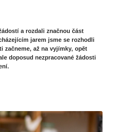
žádostí a rozdali značnou část
cházejícím jarem jsme se rozhodli
ti začneme, až na vyjímky, opět
, ale doposud nezpracované žádosti
ní.