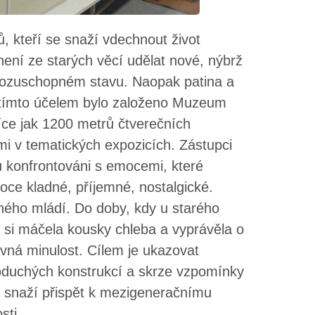
ů, kteří se snaží vdechnout život
ení ze starých věcí udělat nové, nýbrž
ovozuschopném stavu. Naopak patina a
 tímto účelem bylo založeno Muzeum
íce jak 1200 metrů čtverečních
i v tematických expozicích. Zástupci
u konfrontováni s emocemi, které
moce kladné, příjemné, nostalgické.
ného mládí. Do doby, kdy u starého
é si máčela kousky chleba a vyprávěla o
vná minulost. Cílem je ukazovat
noduchých konstrukcí a skrze vzpomínky
tí snaží přispět k mezigeneračnímu
sti.