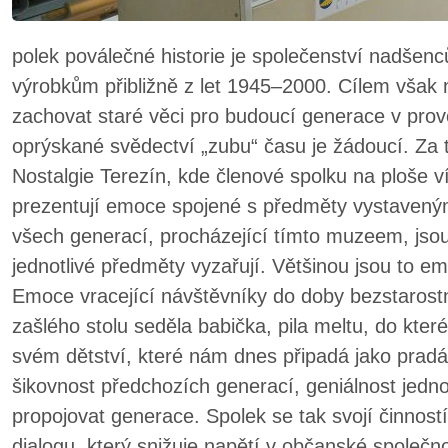
polek poválečné historie je společenství nadšenc
výrobkům přibližně z let 1945–2000. Cílem však n
zachovat staré věci pro budoucí generace v pr
oprýskané svědectví „zubu“ času je žádoucí. Za
Nostalgie Terezín, kde členové spolku na ploše v
prezentují emoce spojené s předměty vystaveným
všech generací, procházející tímto muzeem, jso
jednotlivé předměty vyzařují. Většinou jsou to e
Emoce vracející návštěvníky do doby bezstarost
zašlého stolu seděla babička, pila meltu, do kter
svém dětství, které nám dnes připadá jako pradá
šikovnost předchozích generací, geniálnost jed
propojovat generace. Spolek se tak svojí činnos
dialogu, který snižuje napětí v občanské společno