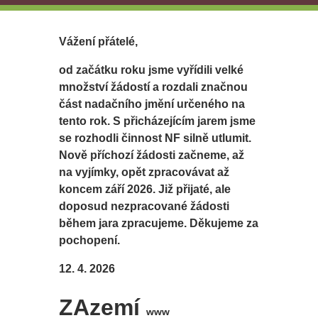
Vážení přátelé,
od začátku roku jsme vyřídili velké
množství žádostí a rozdali značnou
část nadačního jmění určeného na
tento rok. S přicházejícím jarem jsme
se rozhodli činnost NF silně utlumit.
Nově příchozí žádosti začneme, až
na vyjímky, opět zpracovávat až
koncem září 2026. Již přijaté, ale
doposud nezpracované žádosti
během jara zpracujeme. Děkujeme za
pochopení.
12. 4. 2026
ZAzemí
www