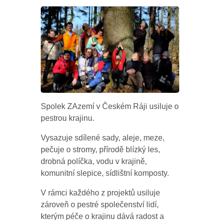
Spolek ZAzemí v Českém Ráji usiluje o
pestrou krajinu.
Vysazuje sdílené sady, aleje, meze,
pečuje o stromy, přírodě blízký les,
drobná políčka, vodu v krajině,
komunitní slepice, sídlištní komposty.
V rámci každého z projektů usiluje
zároveň o pestré společenství lidí,
kterým péče o krajinu dává radost a