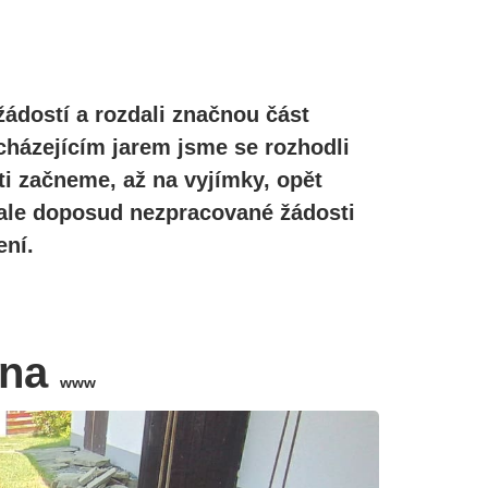
žádostí a rozdali značnou část
cházejícím jarem jsme se rozhodli
ti začneme, až na vyjímky, opět
, ale doposud nezpracované žádosti
ní.
ina
www