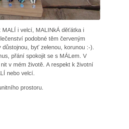
t MALÍ i velcí, MALINkÁ děťátka i
polečenství podobné těm červeným
 důstojnou, byť zelenou, korunou :-).
mus, přání spokojit se s MÁLem. V
it v mém životě. A respekt k životní
LÍ nebo velcí.
nitního prostoru.